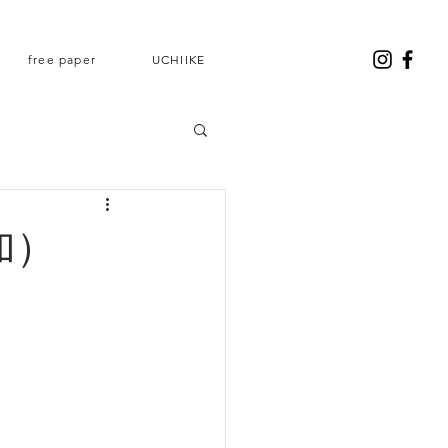
free paper
UCHIIKE
加）