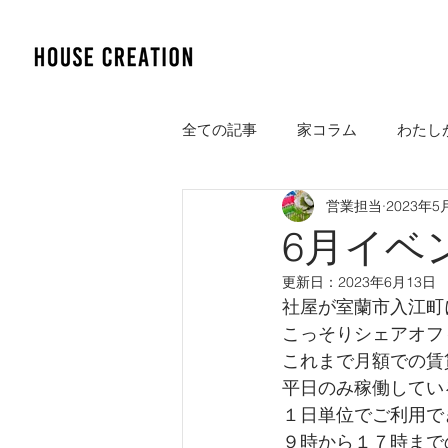
全ての記事
家コラム
わたし
営業担当
2023年5
6月イベ
更新日：
2023年6月13日
社屋が室蘭市入江町
こっそりシェアオフ
これまで月額での賃
平日のみ稼働してい
１日単位でご利用で
９時から１７時までの