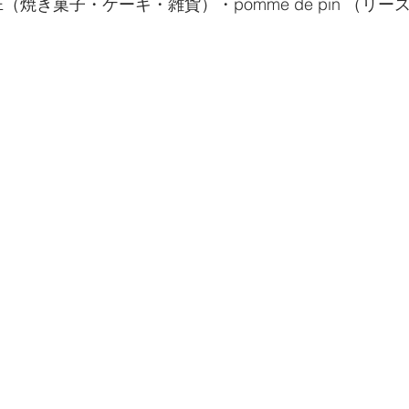
E（焼き菓子・ケーキ・雑貨）・pomme de pin （リ