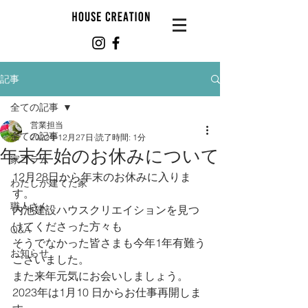
記事
全ての記事
営業担当
全ての記事
2022年12月27日
読了時間: 1分
年末年始のお休みについて
家コラム
12月28日から年末のお休みに入りま
わたしが建てた家
す。
職人さん
内池建設ハウスクリエイションを見つ
けてくださった方々も
Q&A
そうでなかった皆さまも今年1年有難う
お知らせ
ございました。
また来年元気にお会いしましょう。
2023年は1月10 日からお仕事再開しま