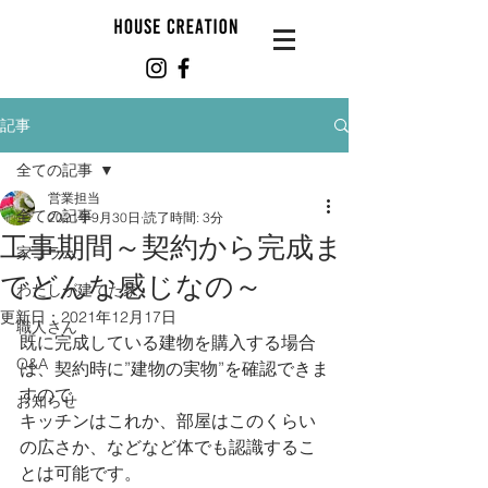
記事
全ての記事
営業担当
全ての記事
2021年9月30日
読了時間: 3分
工事期間～契約から完成ま
家コラム
でどんな感じなの～
わたしが建てた家
更新日：
2021年12月17日
職人さん
既に完成している建物を購入する場合
Q&A
は、契約時に”建物の実物”を確認できま
すので
お知らせ
キッチンはこれか、部屋はこのくらい
の広さか、などなど体でも認識するこ
とは可能です。